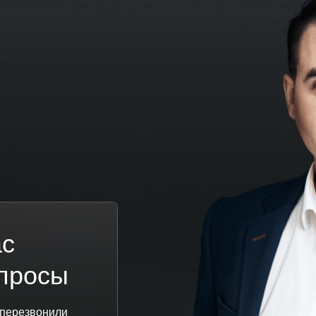
ас
просы
 перезвонили