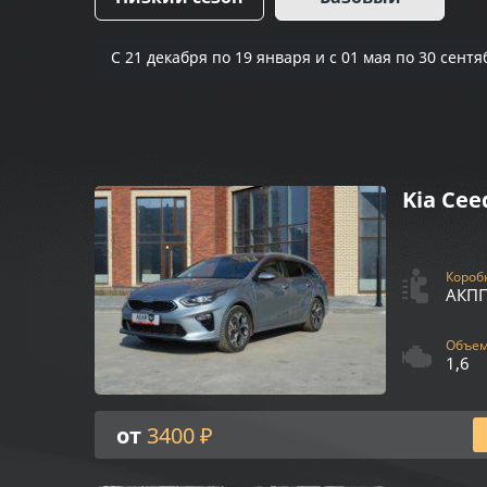
С 21 декабря по 19 января и с 01 мая по 30 се
Kia Cee
Коробк
АКП
Объем 
1,6
от
3400 ₽