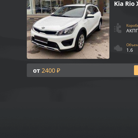
Kia Rio 
Коробк
АКП
Объем 
1.6
от
2400 ₽