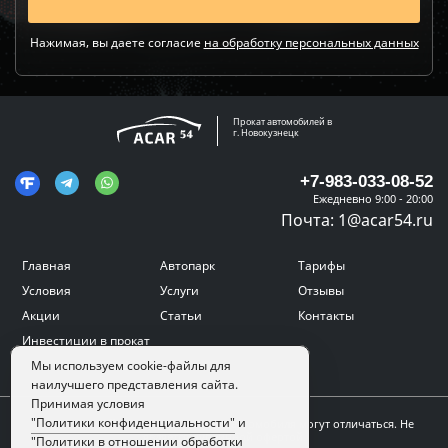
Нажимая, вы даете согласие
на обработку персональных данных
Прокат автомобилей в
г. Новокузнецк
+7-983-033-08-52
Ежедневно 9:00 - 20:00
Почта:
1@acar54.ru
Главная
Автопарк
Тарифы
Условия
Услуги
Отзывы
Акции
Статьи
Контакты
Инвестиции в прокат
Мы используем cookie-файлы для
наилучшего представления сайта.
Принимая условия
"Политики конфиденциальности"
и
Цвет, внешний вид и комплектация автомобиля могут отличаться. Не
является публичной офертой.
"Политики в отношении обработки