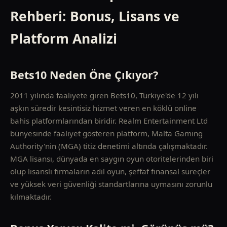
Rehberi: Bonus, Lisans ve
Platform Analizi
Bets10 Neden Öne Çıkıyor?
2011 yılında faaliyete giren Bets10, Türkiye'de 12 yılı
aşkın süredir kesintisiz hizmet veren en köklü online
bahis platformlarından biridir. Realm Entertainment Ltd
bünyesinde faaliyet gösteren platform, Malta Gaming
Authority'nin (MGA) titiz denetimi altında çalışmaktadır.
MGA lisansı, dünyada en saygın oyun otoritelerinden biri
olup lisanslı firmaların adil oyun, şeffaf finansal süreçler
ve yüksek veri güvenliği standartlarına uymasını zorunlu
kılmaktadır.