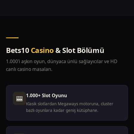
Bets10
Casino
& Slot Bölümü
1.000'i aşkın oyun, dünyaca ünlü sağlayıcılar ve HD
canlı casino masaları.
1.000+ Slot Oyunu
🎰
Klasik slotlardan Megaways motoruna, cluster
bazlı oyunlara kadar geniş kütüphane.