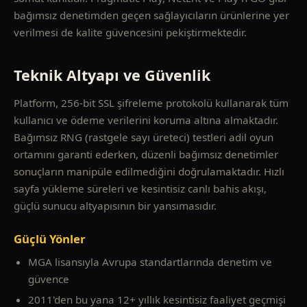
bağımsız denetimden geçen sağlayıcıların ürünlerine yer
verilmesi de kalite güvencesini pekiştirmektedir.
Teknik Altyapı ve Güvenlik
Platform, 256-bit SSL şifreleme protokolü kullanarak tüm
kullanıcı ve ödeme verilerini koruma altına almaktadır.
Bağımsız RNG (rastgele sayı üreteci) testleri adil oyun
ortamını garanti ederken, düzenli bağımsız denetimler
sonuçların manipüle edilmediğini doğrulamaktadır. Hızlı
sayfa yükleme süreleri ve kesintisiz canlı bahis akışı,
güçlü sunucu altyapısının bir yansımasıdır.
Güçlü Yönler
MGA lisansıyla Avrupa standartlarında denetim ve
güvence
2011'den bu yana 12+ yıllık kesintisiz faaliyet geçmişi