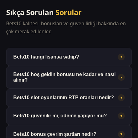
Sıkça Sorulan
Sorular
Bets10 kalitesi, bonusları ve güvenilirliği hakkında en
çok merak edilenler.
Bets10 hangi lisansa sahip?
▼
Bets10, Malta Gaming Authority (MGA) tarafından
Bets10 hoş geldin bonusu ne kadar ve nasıl
verilen MGA/B2C/196/2010 numaralı lisans
▼
alınır?
kapsamında faaliyet göstermektedir. MGA,
Bets10, yeni üyelere dört farklı hoş geldin paketi
Avrupa'nın en saygın oyun denetleme
Bets10 slot oyunlarının RTP oranları nedir?
▼
sunar: %300 Kripto Bonusu (maks. 1.000 TL), %200
kuruluşlarından biridir; lisanslı platformların adil
Para Yatırma Bonusu (maks. 1.000 TL), %150 Para
oyun, şeffaf finansal işlemler ve güçlü veri güvenliği
Bets10'da popüler slotların RTP oranları: Sweet
Yatırma Bonusu (maks. 7.500 TL) ve %100 Para
politikalarına uymasını zorunlu kılar.
Bets10 güvenilir mi, ödeme yapıyor mu?
▼
Bonanza %96.51, Gates of Olympus %96.50, Book of
Yatırma Bonusu (maks. 20.000 TL). Kayıt olduktan
Dead %96.21, Million Zeus %96.00, Buffalo Blitz
Evet, Bets10 2011'den bu yana kesintisiz hizmet
sonra kampanyalar sayfasından paketinizi seçip ilk
%95.96. Bu oranlar sektör ortalaması olan %94–%95
Bets10 bonus çevrim şartları nedir?
▼
veren ve MGA lisanslı bir platformdur. 12 yılı aşkın