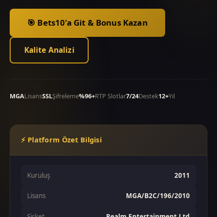
🎯 Bets10'a Git & Bonus Kazan
Kalite Analizi
MGA
Lisans
SSL
Şifreleme
%96+
RTP Slotlar
7/24
Destek
12+
Yıl
⚡ Platform Özet Bilgisi
Kuruluş
2011
Lisans
MGA/B2C/196/2010
Şirket
Realm Entertainment Ltd