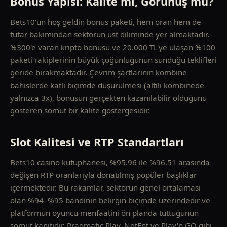
Bonus Yapısı: Kalite mi, Görünüş mü?
Bets10'un hoş geldin bonus paketi, hem oran hem de
tutar bakımından sektörün üst diliminde yer almaktadır.
%300'e varan kripto bonusu ve 20.000 TL'ye ulaşan %100
paketi rakiplerinin büyük çoğunluğunun sunduğu teklifleri
geride bırakmaktadır. Çevrim şartlarının kombine
bahislerde katlı biçimde düşürülmesi (altılı kombinede
yalnızca 3x), bonusun gerçekten kazanılabilir olduğunu
gösteren somut bir kalite göstergesidir.
Slot Kalitesi ve RTP Standartları
Bets10 casino kütüphanesi, %95.96 ile %96.51 arasında
değişen RTP oranlarıyla donatılmış popüler başlıklar
içermektedir. Bu rakamlar, sektörün genel ortalaması
olan %94–%95 bandının belirgin biçimde üzerindedir ve
platformun oyuncu menfaatini ön planda tuttuğunun
somut kanıtıdır. Pragmatic Play, NetEnt ve Play'n GO gibi