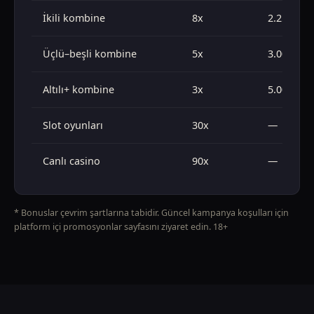
İkili kombine
8x
2.25
Üçlü–beşli kombine
5x
3.00
Altılı+ kombine
3x
5.00
Slot oyunları
30x
—
Canlı casino
90x
—
* Bonuslar çevrim şartlarına tabidir. Güncel kampanya koşulları için
platform içi promosyonlar sayfasını ziyaret edin. 18+